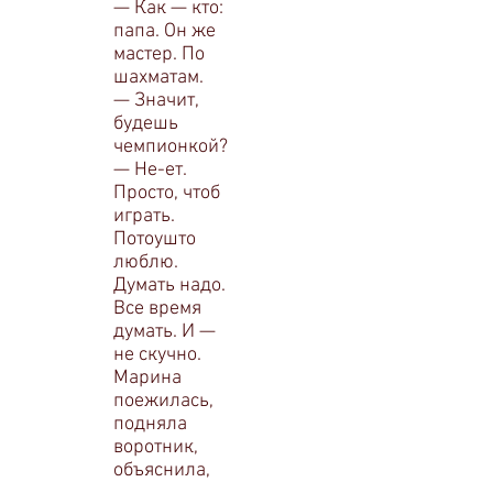
— Как — кто:
папа. Он же
мастер. По
шахматам.
— Значит,
будешь
чемпионкой?
— Не-ет.
Просто, чтоб
играть.
Потоушто
люблю.
Думать надо.
Все время
думать. И —
не скучно.
Марина
поежилась,
подняла
воротник,
объяснила,