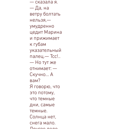
— сказала я.
— Да, на
ветру болтать
нельзя,—
умудренно
цедит Марина
и прижимает
к губам
указательный
палец.— Тсс!..
— Но тут же
отнимает: —
Скучно... А
вам?
Я говорю, что
это потому,
что темные
дни, самые
темные.
Солнца нет,
снега мало.