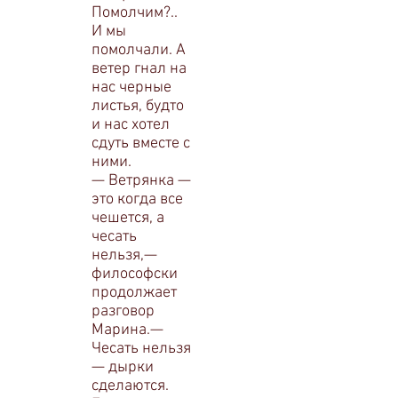
Помолчим?..
И мы
помолчали. А
ветер гнал на
нас черные
листья, будто
и нас хотел
сдуть вместе с
ними.
— Ветрянка —
это когда все
чешется, а
чесать
нельзя,—
философски
продолжает
разговор
Марина.—
Чесать нельзя
— дырки
сделаются.