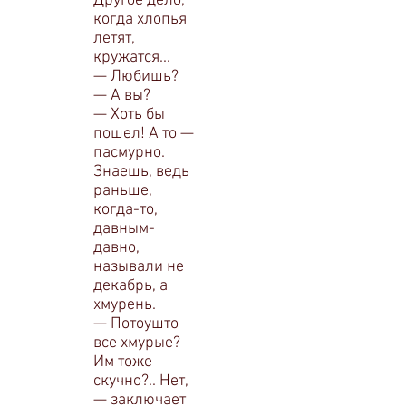
Другое дело,
когда хлопья
летят,
кружатся...
— Любишь?
— А вы?
— Хоть бы
пошел! А то —
пасмурно.
Знаешь, ведь
раньше,
когда-то,
давным-
давно,
называли не
декабрь, а
хмурень.
— Потоушто
все хмурые?
Им тоже
скучно?.. Нет,
— заключает