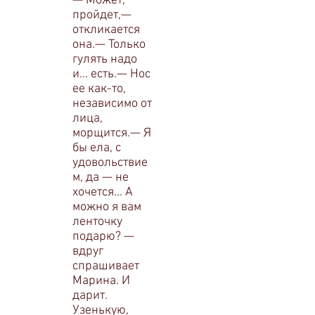
— Может,
пройдет,—
откликается
она.— Только
гу­лять надо
и... есть.— Нос
ее как-то,
независимо от
лица,
морщится.— Я
бы ела, с
удовольствие
м, да — не
хочется... А
можно я вам
ленточку
подарю? —
вдруг
спрашивает
Марина. И
дарит.
Узенькую,