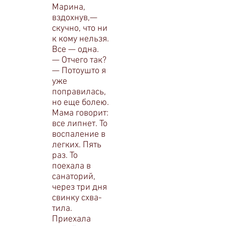
Марина,
вздохнув,—
скучно, что ни
к кому нельзя.
Все — одна.
— Отчего так?
— Потоушто я
уже
поправилась,
но еще болею.
Ма­ма говорит:
все липнет. То
воспаление в
легких. Пять
раз. То
поехала в
санаторий,
через три дня
свинку схва­
тила.
Приехала