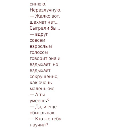
синюю.
Нераз­лучную.
— Жалко вот,
шахмат нет...
Сыграли бы...
— вдруг
совсем
взрослым
голосом
говорит она и
вздыхает, но
вздыхает
сокрушенно,
как очень
маленькие.
— А ты
умеешь?
— Да, и еще
обыгрываю.
— Кто же тебя
научил?