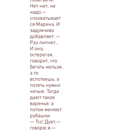
побегайте!
Нет-нет, не
надо,—
спохватывает
ся Марина. И
задумчиво
добав­ляет: —
Раз липнет...
И она,
остерегая,
говорит, что
бегать нельзя,
а то
вспотеешь, а
потеть нужно
ночью. Тогда
дают такое
варенье, а
потом меняют
рубашки.
— Тсс! Дует,—
говорю я.—