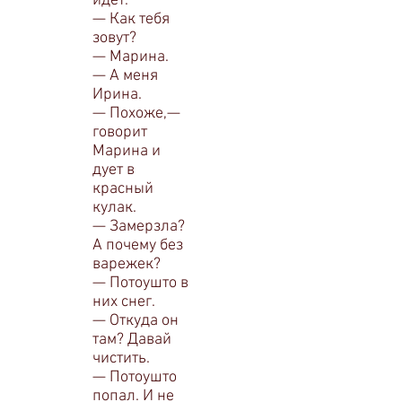
идет.
— Как тебя
зовут?
— Марина.
— А меня
Ирина.
— Похоже,—
говорит
Марина и
дует в
красный
кулак.
— Замерзла?
А почему без
варежек?
—
Потоушто в
них снег.
— Откуда он
там? Давай
чистить.
— Потоушто
попал. И не