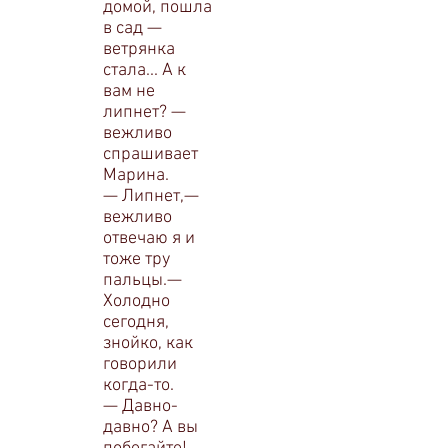
домой, пошла
в сад —
ветрянка
стала... А к
вам не
липнет? —
вежливо
спрашивает
Марина.
— Липнет,—
вежливо
отвечаю я и
тоже тру
паль­цы.—
Холодно
сегодня,
знойко, как
говорили
когда-то.
— Давно-
давно? А вы