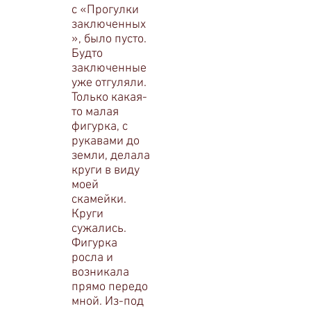
с «Прогулки
заключенных
», было пусто.
Будто
заключенные
уже отгуляли.
Только какая-
то малая
фигурка, с
рукавами до
земли, делала
круги в виду
моей
скамейки.
Круги
сужались.
Фигурка
росла и
возникала
прямо передо
мной. Из-под