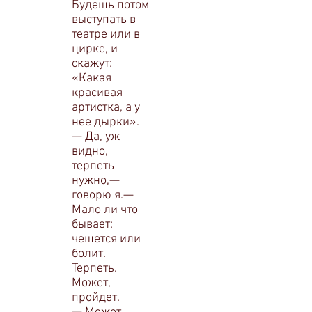
Будешь потом
высту­пать в
театре или в
цирке, и
скажут:
«Какая
красивая
артистка, а у
нее дырки».
— Да, уж
видно,
терпеть
нужно,—
говорю я.—
Ма­ло ли что
бывает:
чешется или
болит.
Терпеть.
Может,
пройдет.