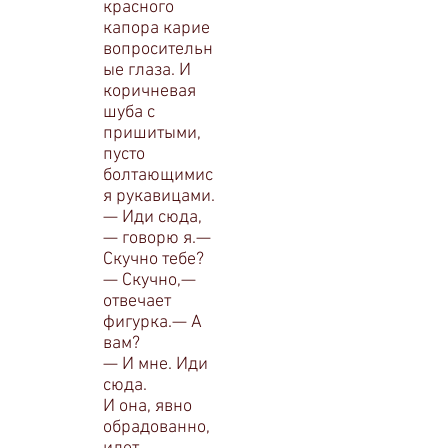
красного
капора карие
вопросительн
ые глаза. И
коричневая
шу­ба с
пришитыми,
пусто
болтающимис
я рукавицами.
— Иди сюда,
— говорю я.—
Скучно тебе?
— Скучно,—
отвечает
фигурка.— А
вам?
— И мне. Иди
сюда.
И она, явно
обрадованно,