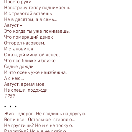
Просто руки
Навстречу теплу поднимаешь
И с тревогой встаешь
Не в десятом, а в семь…
Август –
Это когда ты уже понимаешь,
Что померкший денек
Отгорел насовсем,
И становится
С каждой минутой яснее,
Что все ближе и ближе
Седые дожди
И что осень уже неизбежна,
А с нею…
Август, время мое,
Не спеши, подожди!
1959
* * *
Жив - здоров. Не глядишь на другую.
Вот и все. Остальное стерплю…
Не грустишь? Но и я не тоскую.
Разлюбил? Но и я не люблю.