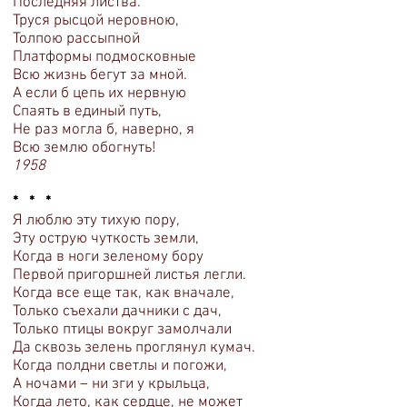
Последняя листва.
Труся рысцой неровною,
Толпою рассыпной
Платформы подмосковные
Всю жизнь бегут за мной.
А если б цепь их нервную
Спаять в единый путь,
Не раз могла б, наверно, я
Всю землю обогнуть!
1958
* * *
Я люблю эту тихую пору,
Эту острую чуткость земли,
Когда в ноги зеленому бору
Первой пригоршней листья легли.
Когда все еще так, как вначале,
Только съехали дачники с дач,
Только птицы вокруг замолчали
Да сквозь зелень проглянул кумач.
Когда полдни светлы и погожи,
А ночами – ни зги у крыльца,
Когда лето, как сердце, не может