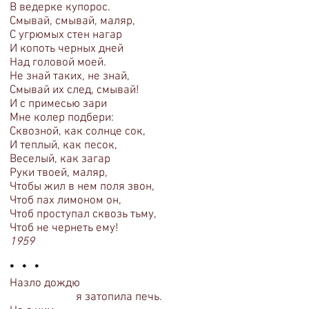
В ведерке купорос.
Смывай, смывай, маляр,
С угрюмых стен нагар
И копоть черных дней
Над головой моей.
Не знай таких, не знай,
Смывай их след, смывай!
И с примесью зари
Мне колер подбери:
Сквозной, как солнце сок,
И теплый, как песок,
Веселый, как загар
Руки твоей, маляр,
Чтобы жил в нем поля звон,
Чтоб пах лимоном он,
Чтоб проступал сквозь тьму,
Чтоб не чернеть ему!
1959
* * *
Назло дождю
я затопила печь.