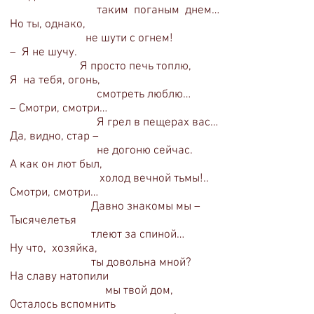
таким поганым днем…
Но ты, однако,
не шути с огнем!
– Я не шучу.
Я просто печь топлю,
Я на тебя, огонь,
смотреть люблю…
– Смотри, смотри…
Я грел в пещерах вас…
Да, видно, стар –
не догоню сейчас.
А как он лют был,
холод вечной тьмы!..
Смотри, смотри…
Давно знакомы мы –
Тысячелетья
тлеют за спиной…
Ну что, хозяйка,
ты довольна мной?
На славу натопили
мы твой дом,
Осталось вспомнить