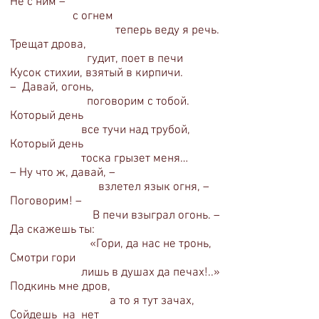
Не с ним –
с огнем
теперь веду я речь.
Трещат дрова,
гудит, поет в печи
Кусок стихии, взятый в кирпичи.
– Давай, огонь,
поговорим с тобой.
Который день
все тучи над трубой,
Который день
тоска грызет меня…
– Ну что ж, давай, –
взлетел язык огня, –
Поговорим! –
В печи взыграл огонь. –
Да скажешь ты:
«Гори, да нас не тронь,
Смотри гори
лишь в душах да печах!..»
Подкинь мне дров,
а то я тут зачах,
Сойдешь на нет