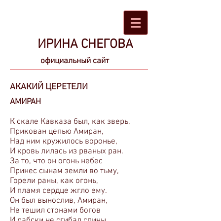
ИРИНА СНЕГОВА
официальный сайт
АКАКИЙ ЦЕРЕТЕЛИ
АМИРАН
К скале Кавказа был, как зверь,
Прикован цепью Амиран,
Над ним кружилось воронье,
И кровь лилась из рваных ран.
За то, что он огонь небес
Принес сынам земли во тьму,
Горели раны, как огонь,
И пламя сердце жгло ему.
Он был вынослив, Амиран,
Не тешил стонами богов
И рабски не сгибал спины