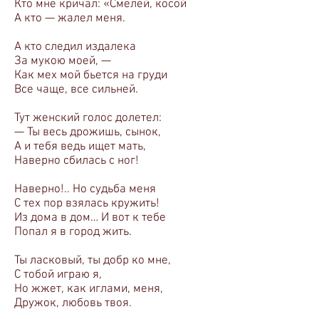
Кто мне кричал: «Смелей, косой
А кто — жалел меня.
А кто следил издалека
За мукою моей, —
Как мех мой бьется на груди
Все чаще, все сильней.
Тут женский голос долетел:
— Ты весь дрожишь, сынок,
А и тебя ведь ищет мать,
Наверно сбилась с ног!
Наверно!.. Но судьба меня
С тех пор взялась кружить!
Из дома в дом… И вот к тебе
Попал я в город жить.
Ты ласковый, ты добр ко мне,
С тобой играю я,
Но жжет, как иглами, меня,
Дружок, любовь твоя.