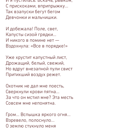
И я пустилась. Вскачь, рывком,
С прискоками, вприпрыжку...
Так взапуски бегут бегом
Девчонки и мальчишки.
И добежала! Поле, свет,
Капусты сизой грядки...
И никого в помине нет —
Вздохнула: «Все в порядке!»
Уже хрустит капустный лист,
Дрожащий, белый, свежий,
Но вдруг внезапной пули свист
Притихший воздух режет.
Охотник не дал мне поесть,
Сверкнули крови пятна...
За что он мстил мне? Эта месть
Совсем мне непонятна.
Гром... Вспышка яркого огня...
Взревело, полоснуло...
О землю стукнуло меня