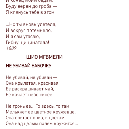
И конец моим бедам,
Буду верен до гроба —
Я клянусь тебе в этом.
...Но ты вновь улетела,
И вокруг потемнело,
И я сам угасаю,
Гибну, цицинатела!
1889
ШИО МГВМЕЛИ
НЕ УБИВАЙ БАБОЧКУ
He убивай, не убивай —
Она крылатая, красивая,
Ее раскрашивает май,
Ее качает небо синее.
Не тронь ее... То здесь, то там
Мелькнет ее цветное кружевце,
Она слетает вниз, к цветам,
Она над целым полем кружится...