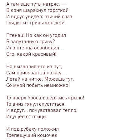
А там еще туты натряс, —
В коня шарахнул горсткой,
И вдруг увидел: птичий глаз
Глядит из гривы конской.
Птенец! Но как он угодил
В запутанную гриву?
Ило птенца освободил —
Ого, какой красивый!
Но вызволив его из пут,
Сам привязал за ножку —
Летай на нитке. Можешь тут,
Со мной побыть немножко!
То вверх бросал: держись крыло!
То вниз тянул спуститься,
И вдруг... почувствовал тепло,
Идущее от птицы.
И под рубаху положил
Трепещущий комочек