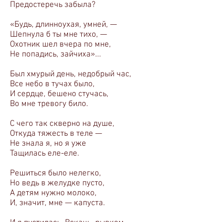
Предостеречь забыла?
«Будь, длинноухая, умней, —
Шепнула б ты мне тихо, —
Охотник шел вчера по мне,
Не попадись, зайчиха»...
Был хмурый день, недобрый час,
Все небо в тучах было,
И сердце, бешено стучась,
Во мне тревогу било.
С чего так скверно на душе,
Откуда тяжесть в теле —
Не знала я, но я уже
Тащилась еле-еле.
Решиться было нелегко,
Но ведь в желудке пусто,
А детям нужно молоко,
И, значит, мне — капуста.