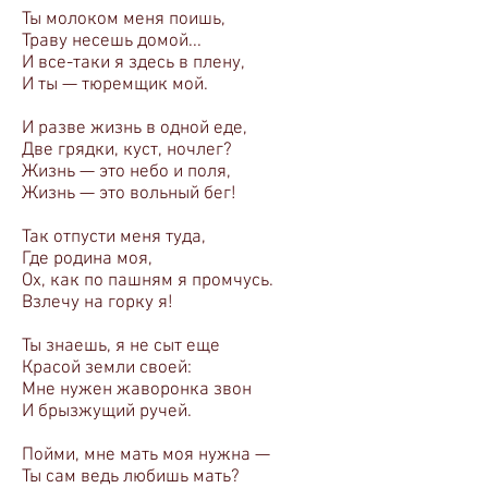
Ты молоком меня поишь,
Траву несешь домой...
И все-таки я здесь в плену,
И ты — тюремщик мой.
И разве жизнь в одной еде,
Две грядки, куст, ночлег?
Жизнь — это небо и поля,
Жизнь — это вольный бег!
Так отпусти меня туда,
Где родина моя,
Ох, как по пашням я промчусь.
Взлечу на горку я!
Ты знаешь, я не сыт еще
Красой земли своей:
Мне нужен жаворонка звон
И брызжущий ручей.
Пойми, мне мать моя нужна —
Ты сам ведь любишь мать?