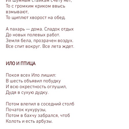
Их шумным стайкам счету нет,
То с громким криком ввысь
взмывают,
То щиплют хворост на обед.
А пахарь — дома. Сладок отдых
До новых полевых работ.
Земля бела, прозрачен воздух.
Все спит вокруг. Все лета ждет.
ИЛО И ПТИЦА
Покоя всех Ило лишил:
В шесть объявил побудку
И всю окрестность оглушил,
Дудя в сухую дудку.
Потом влепил в соседний столб
Початок кукурузы,
Потом в бахчу забрался, чтоб
Колоть и есть арбузы.