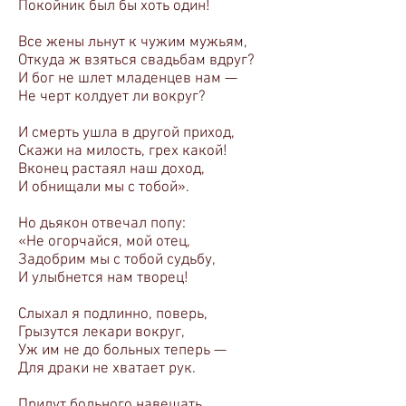
Покойник был бы хоть один!
Все жены льнут к чужим мужьям,
Откуда ж взяться свадьбам вдруг?
И бог не шлет младенцев нам —
Не черт колдует ли вокруг?
И смерть ушла в другой приход,
Скажи на милость, грех какой!
Вконец растаял наш доход,
И обнищали мы с тобой».
Но дьякон отвечал попу:
«Не огорчайся, мой отец,
Задобрим мы с тобой судьбу,
И улыбнется нам творец!
Слыхал я подлинно, поверь,
Грызутся лекари вокруг,
Уж им не до больных теперь —
Для драки не хватает рук.
Придут больного навещать,