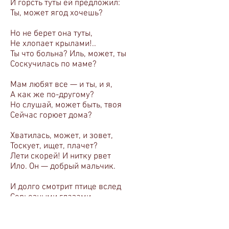
И горсть туты ей предложил:
Ты, может ягод хочешь?
Но не берет она туты,
Не хлопает крылами!..
Ты что больна? Иль, может, ты
Соскучилась по маме?
Мам любят все — и ты, и я,
А как же по-другому?
Но слушай, может быть, твоя
Сейчас горюет дома?
Хватилась, может, и зовет,
Тоскует, ищет, плачет?
Лети скорей! И нитку рвет
Ило. Он — добрый мальчик.
И долго смотрит птице вслед
Серьезными глазами...
А в мире ярче вольный свет
Над полем и лесами.