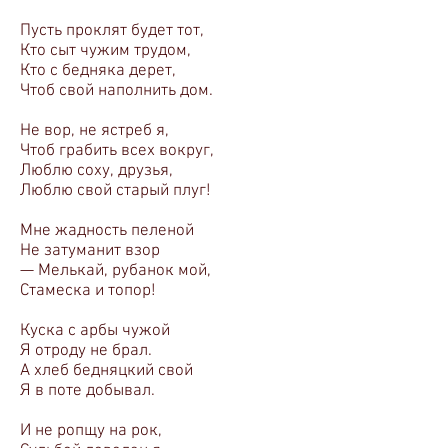
Пусть проклят будет тот,
Кто сыт чужим трудом,
Кто с бедняка дерет,
Чтоб свой наполнить дом.
Не вор, не ястреб я,
Чтоб грабить всех вокруг,
Люблю соху, друзья,
Люблю свой старый плуг!
Мне жадность пеленой
Не затуманит взор
— Мелькай, рубанок мой,
Стамеска и топор!
Куска с арбы чужой
Я отроду не брал.
А хлеб бедняцкий свой
Я в поте добывал.
И не ропщу на рок,