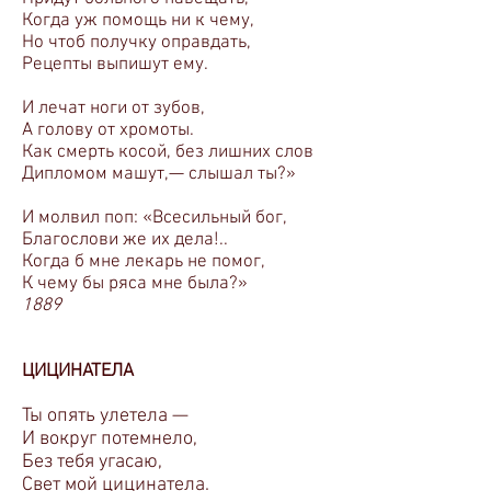
Когда уж помощь ни к чему,
Но чтоб получку оправдать,
Рецепты выпишут ему.
И лечат ноги от зубов,
А голову от хромоты.
Как смерть косой, без лишних слов
Дипломом машут,— слышал ты?»
И молвил поп: «Всесильный бог,
Благослови же их дела!..
Когда б мне лекарь не помог,
К чему бы ряса мне была?»
1889
ЦИЦИНАТЕЛА
Ты опять улетела —
И вокруг потемнело,
Без тебя угасаю,
Свет мой цицинатела.