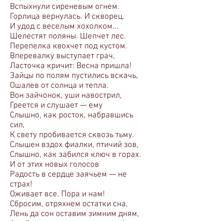
Вспыхнули сиреневым огнем.
Горлица вернулась. И скворец.
И удод с веселым хохолком...
Шелестят поляны. Шепчет лес.
Перепелка квохчет под кустом.
Вперевалку выступает грач,
Ласточка кричит: Весна пришла!
Зайцы по полям пустились вскачь,
Ошалев от солнца и тепла.
Вон зайчонок, уши навострил,
Греется и слушает — ему
Слышно, как росток, набравшись
сил,
К свету пробивается сквозь тьму.
Слышен вздох фиалки, птичий зов,
Слышно, как забился ключ в горах.
И от этих новых голосов
Радость в сердце заячьем — не
страх!
Оживает все. Пора и нам!
Сбросим, отряхнем остатки сна,
Лень да сон оставим зимним дням,